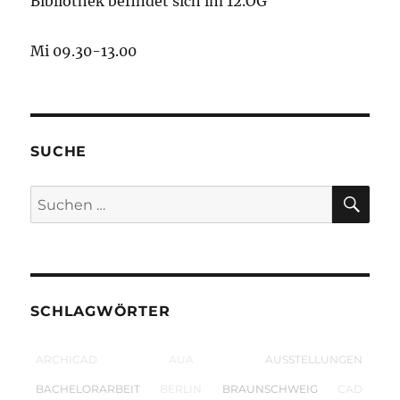
Bibliothek befindet sich im 12.OG
Mi 09.30-13.00
SUCHE
SU
Suchen
nach:
SCHLAGWÖRTER
ARCHICAD
AUA
AUSSTELLUNGEN
BACHELORARBEIT
BERLIN
BRAUNSCHWEIG
CAD