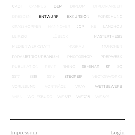
CAD1
CAMPUS
DEM
DIPLOM
DIPLOMARBEIT
DRESDEN
ENTWURF
EXKURSION
FORSCHUNG
GRASSHOPPER
HANNOVER
JGP
KE
LANZHOU
LEIPZIG
LÜBECK
MASTERTHESIS
MEDIENWERKSTATT
MOSKAU
MÜNCHEN
PARAMETRIC URBANISM
PHOTOSHOP
PREPWEEK
PUBLIKATION
REVIT
RHINO
SEMINAR
SP
SQ
SS17
SS18
SS19
STEGREIF
VECTORWORKS
VORLESUNG
VORTRÄGE
VRAY
WETTBEWERB
WIEN
WOLFSBURG
WS16/17
WS17/18
WS18/19
Impressum
Login