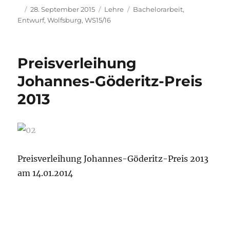
Autor
Veröffentlicht
Kategorien
Schlagwörter
28. September 2015
Lehre
Bachelorarbeit
,
am
Entwurf
,
Wolfsburg
,
WS15/16
Preisverleihung
Johannes-Göderitz-Preis
2013
Preisverleihung Johannes-Göderitz-Preis 2013
am 14.01.2014