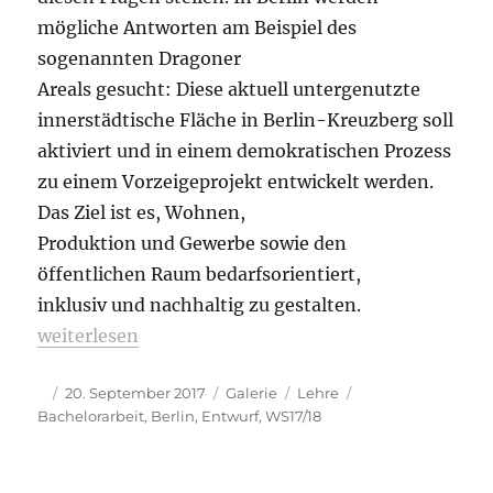
mögliche Antworten am Beispiel des
sogenannten Dragoner
Areals gesucht: Diese aktuell untergenutzte
innerstädtische Fläche in Berlin-Kreuzberg soll
aktiviert und in einem demokratischen Prozess
zu einem Vorzeigeprojekt entwickelt werden.
Das Ziel ist es, Wohnen,
Produktion und Gewerbe sowie den
öffentlichen Raum bedarfsorientiert,
inklusiv und nachhaltig zu gestalten.
„BERLIN BOTTOM UP.“
weiterlesen
Autor
Veröffentlicht
Format
Kategorien
Schlagwörter
20. September 2017
Galerie
Lehre
am
Bachelorarbeit
,
Berlin
,
Entwurf
,
WS17/18