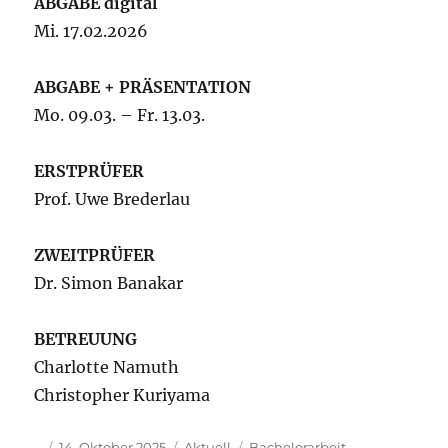
ABGABE digital
Mi. 17.02.2026
ABGABE + PRÄSENTATION
Mo. 09.03. – Fr. 13.03.
ERSTPRÜFER
Prof. Uwe Brederlau
ZWEITPRÜFER
Dr. Simon Banakar
BETREUUNG
Charlotte Namuth
Christopher Kuriyama
Autor
Veröffentlicht
Kategorien
Schlagwörter
14. Oktober 2025
Aktuell
Bachelorarbeit