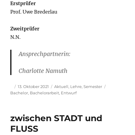
Erstprüfer
Prof. Uwe Brederlau
Zweitprüfer
N.N.
Ansprechpartnerin:
Charlotte Namuth
Autor
Veröffentlicht
Kategorien
Schlagwörter
13. Oktober 2021
Aktuell
,
Lehre
,
Semester
am
Bachelor
,
Bachelorarbeit
,
Entwurf
zwischen STADT und
FLUSS