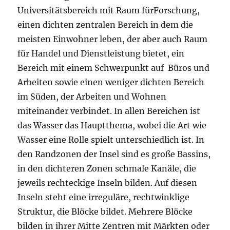
jeweils rechteckige Inseln bilden. Auf diesen
Inseln steht eine irreguläre, rechtwinklige
Struktur, die Blöcke bildet. Mehrere Blöcke
bilden in ihrer Mitte Zentren mit Märkten oder
Straßen, kleine Nachbarschaften. Diese Blöcke
haben in der Regel ein bis zwei Stockwerke, das
untere zum Arbeiten, das obere beherbergt
soziale Funktionen wie Schulen. Auf den
Sockeln wohnt man in verschiedenen
Typologien, angefangen bei dichten
zweigeschossigen Zeilenhäusern bis zu 20-
geschossigen Wohnhochhäusern. Gemeinsam
haben alle Typologien, dass sie auf einer
zweigeschossigen Maisonette basieren, und
mindestens einen offenen Freiraum haben. Die
Erschließungerfolgt verschieden als breiter