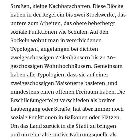
Laubengang oder Straße, hat aber immer noch
soziale Funktionen in Balkonen oder Plätzen.
Um das Land zurück in die Stadt zu bringen
und um eine alternative Nahrungsquelle als
Ersatz für das bebaute Land zu schaffen haben
wir einen Farm-Tower entworfen und über die
gesamt Insel verteilt. Dieser filtert das Wasser
des Huangpu, produziert Biogas das als Wärme
und Energielieferant genutzt wird, produziert
Nahrung vor Ort und beinhaltet die alte
Funktiondes Landes.