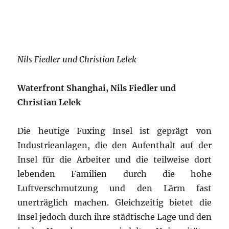
Luftverschmutzung und den Lärm fast
unerträglich machen. Gleichzeitig bietet die
Insel jedoch durch ihre städtische Lage und den
in der Umgebung angesiedelten Universitäten
ein hohes Potential für einen Vorzeigestandort
Shanghais. Der Masterplan sieht vor, die
umweltbelastende Industrie der Insel
auszulagern oder umzuwandeln und so ein
innerstädtisches Areal für Wissenschaft,
Entwicklung und Austausch zu schaffen.
Gleichzeitig sollen die geplanten Wohnareale
(das Areal im Norden dient vorrangig als
temporäre Unterkunft für universitäre Gäste)
die Möglichkeit bieten, die hier neu
entwickelten Technologien in den Bereichen
Energiegewinnung, Wasserklärung und