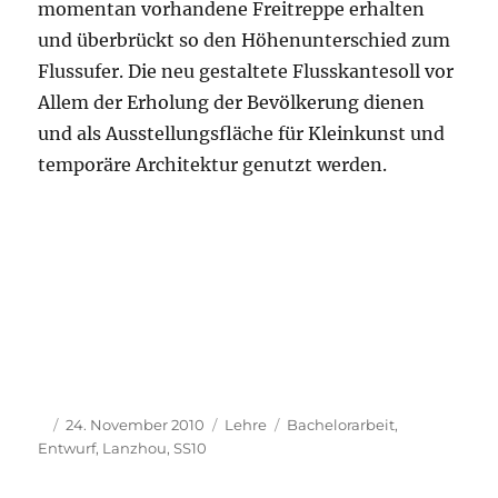
momentan vorhandene Freitreppe erhalten
und überbrückt so den Höhenunterschied zum
Flussufer. Die neu gestaltete Flusskantesoll vor
Allem der Erholung der Bevölkerung dienen
und als Ausstellungsfläche für Kleinkunst und
temporäre Architektur genutzt werden.
Autor
Veröffentlicht
Kategorien
Schlagwörter
24. November 2010
Lehre
Bachelorarbeit
,
am
Entwurf
,
Lanzhou
,
SS10
Shanghai‘s new Islands