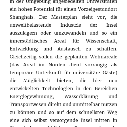
Transportwesen direkt und unmittelbar nutzen
zu können und so auf dem schnellsten Weg
eine sich selbst versorgende Insel mitten in
Shanghai verwirklichen. Es entsteht ein
Austausch zwischen Theorie – Praxis – und
Nutzung.
Das im Norden gelegene Universitätsareal
verknüpft die bestehenden Universitäten
miteinander und bildet den Gegenpol zum
Technologiepark. Der Technologiepark stellt
innerhalb der Entwurfsidee eine zentrale Rolle
dar. Ausgehend von den wissenschaftlichen
Erkenntnissen innerhalb der universitären
Forschung werden diese hier direkt umgesetzt,
so dass der Weg von der Idee bis zur