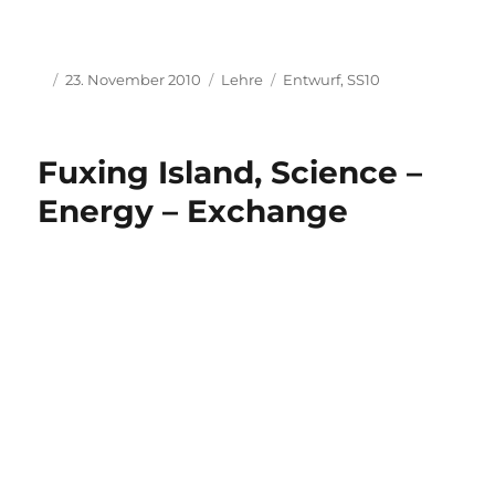
Nils Fiedler und Christian Lelek
Waterfront Shanghai, Nils Fiedler und
Christian Lelek
Die heutige Fuxing Insel ist geprägt von
Industrieanlagen, die den Aufenthalt auf der
Insel für die Arbeiter und die teilweise dort
lebenden Familien durch die hohe