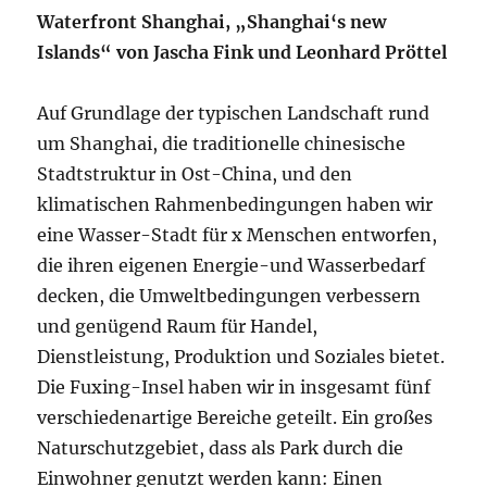
Die Fuxing-Insel haben wir in insgesamt fünf
verschiedenartige Bereiche geteilt. Ein großes
Naturschutzgebiet, dass als Park durch die
Einwohner genutzt werden kann: Einen
Universitätsbereich mit Raum fürForschung,
einen dichten zentralen Bereich in dem die
meisten Einwohner leben, der aber auch Raum
für Handel und Dienstleistung bietet, ein
Bereich mit einem Schwerpunkt auf Büros und
Arbeiten sowie einen weniger dichten Bereich
im Süden, der Arbeiten und Wohnen
miteinander verbindet. In allen Bereichen ist
das Wasser das Hauptthema, wobei die Art wie
Wasser eine Rolle spielt unterschiedlich ist. In
den Randzonen der Insel sind es große Bassins,
in den dichteren Zonen schmale Kanäle, die