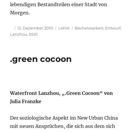
lebendigen Bestandteilen einer Stadt von
Morgen.
Autor
Veröffentlicht
Kategorien
Schlagwörter
12. Dezember 2010
Lehre
Bachelorarbeit
,
Entwurf
,
am
Lanzhou
,
SS10
.green cocoon
Waterfront Lanzhou, „.Green Cocoon“ von
Julia Franzke
Der soziologische Aspekt im New Urban China
mit neuen Ansprüchen, die sich aus dem sich