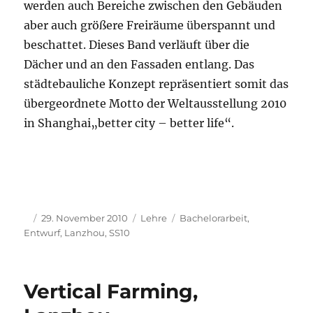
werden auch Bereiche zwischen den Gebäuden
aber auch größere Freiräume überspannt und
beschattet. Dieses Band verläuft über die
Dächer und an den Fassaden entlang. Das
städtebauliche Konzept repräsentiert somit das
übergeordnete Motto der Weltausstellung 2010
in Shanghai„better city – better life“.
Autor
Veröffentlicht
Kategorien
Schlagwörter
29. November 2010
Lehre
Bachelorarbeit
,
am
Entwurf
,
Lanzhou
,
SS10
Vertical Farming,