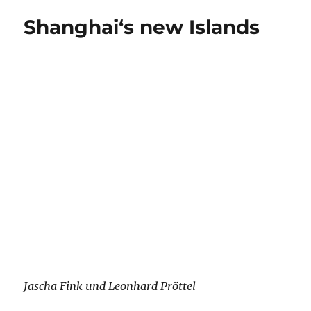
Jascha Fink und Leonhard Pröttel
Waterfront Shanghai, „Shanghai‘s new
Islands“ von Jascha Fink und Leonhard Pröttel
Auf Grundlage der typischen Landschaft rund
um Shanghai, die traditionelle chinesische
Stadtstruktur in Ost-China, und den
klimatischen Rahmenbedingungen haben wir
eine Wasser-Stadt für x Menschen entworfen,
die ihren eigenen Energie-und Wasserbedarf
decken, die Umweltbedingungen verbessern
und genügend Raum für Handel,
Dienstleistung, Produktion und Soziales bietet.