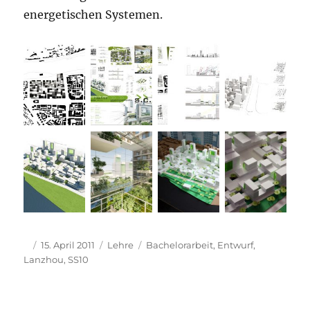
energetischen Systemen.
Autor
Veröffentlicht
Kategorien
Schlagwörter
15. April 2011
Lehre
Bachelorarbeit
,
Entwurf
,
am
Lanzhou
,
SS10