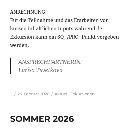
ANRECHNUNG:
Für die Teilnahme und das Erarbeiten von
kurzen inhaltlichen Inputs während der
Exkursion kann ein SQ-/PRO-Punkt vergeben
werden.
ANSPRECHPARTNERIN:
Larisa Tsvetkova
Autor
Veröffentlicht
Kategorien
26. Februar 2026
Aktuell
,
Exkursionen
am
SOMMER 2026