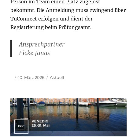
Person im Team einen Platz zugelost
bekommt. Die Anmeldung muss zwingend über
TuConnect erfolgen und dient der
Registrierung beim Prüfungsamt.
Ansprechpartner
Eicke Janas
Autor
Veröffentlicht
Kategorien
10. März 2026
Aktuell
am