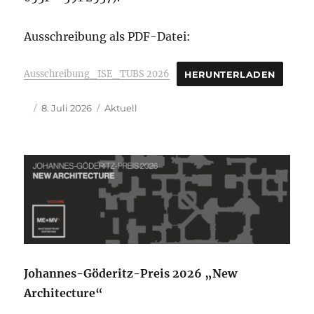
Ausschreibung als PDF-Datei:
Ausschreibung_ISE_TUBS 2026
HERUNTERLADEN
Autor
Veröffentlicht
Kategorien
8. Juli 2026
Aktuell
am
Johannes-Göderitz-Preis 2026 „New
Architecture“