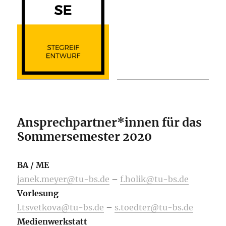
Ansprechpartner*innen für das
Sommersemester 2020
BA / ME
janek.meyer@tu-bs.de
–
f.holik@tu-bs.de
Vorlesung
l.tsvetkova@tu-bs.de
–
s.toedter@tu-bs.de
Medienwerkstatt