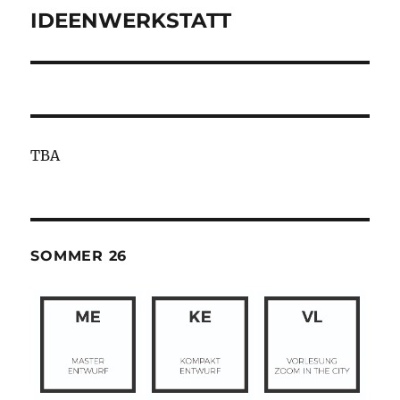
IDEENWERKSTATT
Nächster
Beitrag:
TBA
SOMMER 26