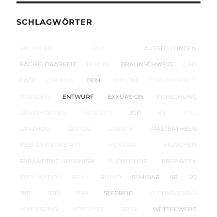
SCHLAGWÖRTER
ARCHICAD
AUA
AUSSTELLUNGEN
BACHELORARBEIT
BERLIN
BRAUNSCHWEIG
CAD
CAD1
CAMPUS
DEM
DIPLOM
DIPLOMARBEIT
DRESDEN
ENTWURF
EXKURSION
FORSCHUNG
GRASSHOPPER
INDESIGN
JGP
KE
KIEL
LANZHOU
LEIPZIG
LÜBECK
MASTERTHESIS
MEDIENWERKSTATT
MOSKAU
MÜNCHEN
PARAMETRIC URBANISM
PHOTOSHOP
PREPWEEK
PUBLIKATION
REVIT
RHINO
SEMINAR
SP
SQ
SS17
SS18
SS19
STEGREIF
VECTORWORKS
VORLESUNG
VORTRÄGE
VRAY
WETTBEWERB