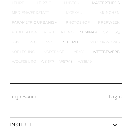
LEHRE
LEIPZIG
LÜBECK
MASTERTHESIS
MEDIENWERKSTATT
MOSKAU
MÜNCHEN
PARAMETRIC URBANISM
PHOTOSHOP
PREPWEEK
PUBLIKATION
REVIT
RHINO
SEMINAR
SP
SQ
SS17
SS18
SS19
STEGREIF
VECTORWORKS
VORLESUNG
VORTRÄGE
VRAY
WETTBEWERB
WOLFSBURG
WS16/17
WS17/18
WS18/19
Impressum
Login
Unterme
INSTITUT
öffnen