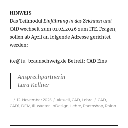
HINWEIS
Das Teilmodul
Einführung in das Zeichnen und
CAD
wechselt zum 01.04.2026 zum ITE. Fragen,
sollen ab April an folgende Adresse gerichtet
werden:
ite@tu-braunschweig.de Betreff: CAD Eins
Ansprechpartnerin
Lara Kellner
Autor
Veröffentlicht
Kategorien
Schlagwörter
12. November 2025
Aktuell
,
CAD
,
Lehre
CAD
,
am
CAD1
,
DEM
,
Illustrator
,
InDesign
,
Lehre
,
Photoshop
,
Rhino