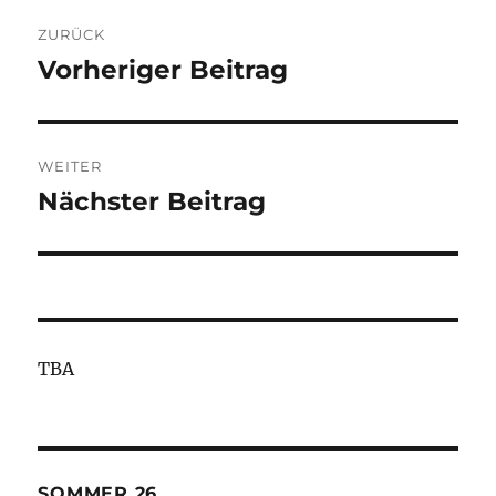
Beitragsnavigation
ZURÜCK
Vorheriger Beitrag
Vorheriger
Beitrag:
WEITER
Nächster Beitrag
Nächster
Beitrag:
TBA
SOMMER 26