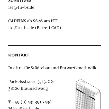
SONSTIGES
ise@tu-bs.de
CADEINS ab SS26 am ITE
ite@tu-bs.de (Betreff CAD)
KONTAKT
Institut für Städtebau und Entwurfsmethodik
Pockelsstrasse 3, 13. OG
38106 Braunschweig
T +49 (0) 531 391 3538
M ise@tu-bs.de