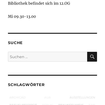
Bibliothek befindet sich im 12.OG
Mi 09.30-13.00
SUCHE
SU
Suchen
nach:
SCHLAGWÖRTER
ARCHICAD
AUA
AUSSTELLUNGEN