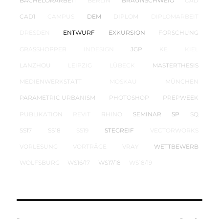
BACHELORARBEIT
BERLIN
BRAUNSCHWEIG
CAD
CAD1
CAMPUS
DEM
DIPLOM
DIPLOMARBEIT
DRESDEN
ENTWURF
EXKURSION
FORSCHUNG
GRASSHOPPER
INDESIGN
JGP
KE
KIEL
LANZHOU
LEIPZIG
LÜBECK
MASTERTHESIS
MEDIENWERKSTATT
MOSKAU
MÜNCHEN
PARAMETRIC URBANISM
PHOTOSHOP
PREPWEEK
PUBLIKATION
REVIT
RHINO
SEMINAR
SP
SQ
SS17
SS18
SS19
STEGREIF
VECTORWORKS
VORLESUNG
VORTRÄGE
VRAY
WETTBEWERB
WOLFSBURG
WS16/17
WS17/18
WS18/19