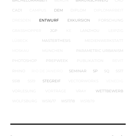
BACHELORARBEIT
BERLIN
BRAUNSCHWEIG
CAD
CAD1
CAMPUS
DEM
DIPLOM
DIPLOMARBEIT
DRESDEN
ENTWURF
EXKURSION
FORSCHUNG
GRASSHOPPER
JGP
KE
LANZHOU
LEIPZIG
LÜBECK
MASTERTHESIS
MEDIENWERKSTATT
MOSKAU
MÜNCHEN
PARAMETRIC URBANISM
PHOTOSHOP
PREPWEEK
PUBLIKATION
REVIT
RHINO
RIO DE JANEIRO
SEMINAR
SP
SQ
SS17
SS18
SS19
STEGREIF
VECTORWORKS
VENEDIG
VORLESUNG
VORTRÄGE
VRAY
WETTBEWERB
WOLFSBURG
WS16/17
WS17/18
WS18/19