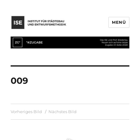
MENÜ
009
Vorheriges Bild
Nächstes Bild