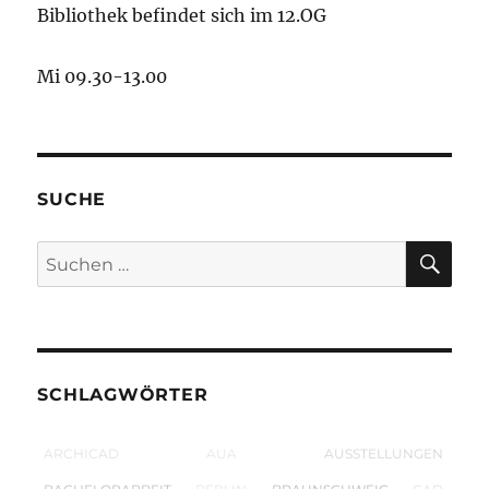
Bibliothek befindet sich im 12.OG
Mi 09.30-13.00
SUCHE
SU
Suchen
nach:
SCHLAGWÖRTER
ARCHICAD
AUA
AUSSTELLUNGEN