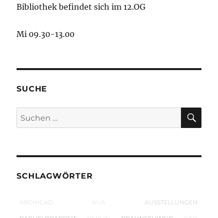
Bibliothek befindet sich im 12.OG
Mi 09.30-13.00
SUCHE
SU
Suchen
nach:
SCHLAGWÖRTER
ARCHICAD
AUA
AUSSTELLUNGEN