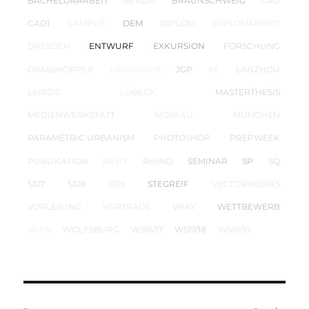
BACHELORARBEIT
BERLIN
BRAUNSCHWEIG
CAD
CAD1
CAMPUS
DEM
DIPLOM
DIPLOMARBEIT
DRESDEN
ENTWURF
EXKURSION
FORSCHUNG
GRASSHOPPER
HANNOVER
JGP
KE
LANZHOU
LEIPZIG
LÜBECK
MASTERTHESIS
MEDIENWERKSTATT
MOSKAU
MÜNCHEN
PARAMETRIC URBANISM
PHOTOSHOP
PREPWEEK
PUBLIKATION
REVIT
RHINO
SEMINAR
SP
SQ
SS17
SS18
SS19
STEGREIF
VECTORWORKS
VORLESUNG
VORTRÄGE
VRAY
WETTBEWERB
WIEN
WOLFSBURG
WS16/17
WS17/18
WS18/19