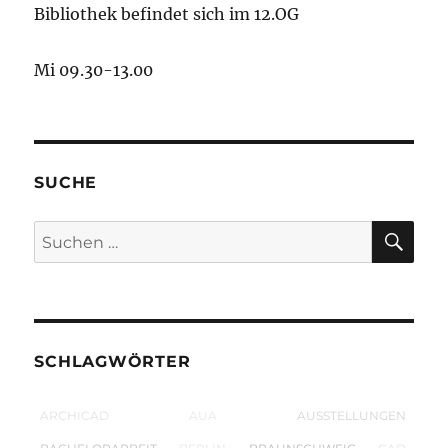
Bibliothek befindet sich im 12.OG
Mi 09.30-13.00
SUCHE
SU
Suchen
nach:
SCHLAGWÖRTER
ARCHICAD
AUA
AUSSTELLUNGEN