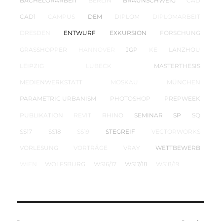
BACHELORARBEIT
BERLIN
BRAUNSCHWEIG
CAD
CAD1
CAMPUS
DEM
DIPLOM
DIPLOMARBEIT
DRESDEN
ENTWURF
EXKURSION
FORSCHUNG
GRASSHOPPER
HANNOVER
JGP
KE
LANZHOU
LEIPZIG
LÜBECK
MASTERTHESIS
MEDIENWERKSTATT
MOSKAU
MÜNCHEN
PARAMETRIC URBANISM
PHOTOSHOP
PREPWEEK
PUBLIKATION
REVIT
RHINO
SEMINAR
SP
SQ
SS17
SS18
SS19
STEGREIF
VECTORWORKS
VORLESUNG
VORTRÄGE
VRAY
WETTBEWERB
WIEN
WOLFSBURG
WS16/17
WS17/18
WS18/19