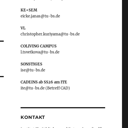
KE+SEM
eicke.janas@tu-bs.de
VL
christopher.kuriyama@tu-bs.de
COLIVING CAMPUS
l.tsvetkova@tu-bs.de
SONSTIGES
ise@tu-bs.de
CADEINS ab SS26 am ITE
ite@tu-bs.de (Betreff CAD)
KONTAKT