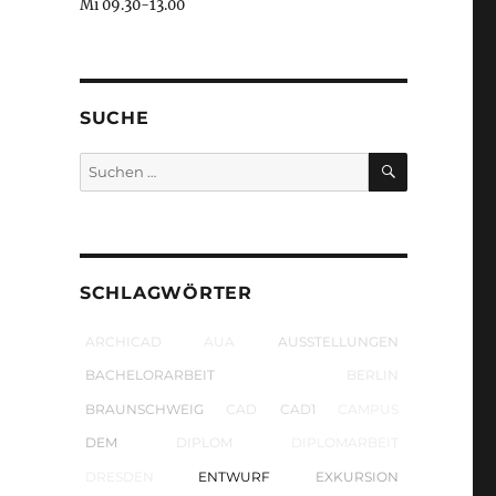
Mi 09.30-13.00
SUCHE
SUCHEN
Suchen
nach:
SCHLAGWÖRTER
ARCHICAD
AUA
AUSSTELLUNGEN
BACHELORARBEIT
BERLIN
BRAUNSCHWEIG
CAD
CAD1
CAMPUS
DEM
DIPLOM
DIPLOMARBEIT
DRESDEN
ENTWURF
EXKURSION