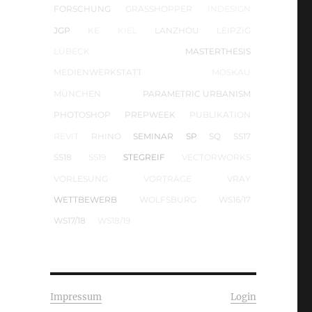
FORSCHUNG
GRASSHOPPER
INDESIGN
JGP
KE
KIEL
LANZHOU
LEIPZIG
LÜBECK
MASTERTHESIS
MEDIENWERKSTATT
MOSKAU
MÜNCHEN
PARAMETRIC URBANISM
PHOTOSHOP
PREPWEEK
PUBLIKATION
REVIT
RHINO
SEMINAR
SP
SQ
SS17
SS18
SS19
STEGREIF
VECTORWORKS
VORLESUNG
VORTRÄGE
VRAY
WETTBEWERB
WOLFSBURG
WS16/17
WS17/18
WS18/19
Impressum
Login