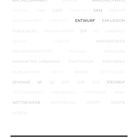
BACHELORARBEIT
BERLIN
BRAUNSCHWEIG
BRÜSSEL
CAD
CAD1
CAMPUS
DEM
DIPLOM
DIPLOMARBEIT
DRESDEN
ENTWURF
EXKURSION
FORSCHUNG
GRASSHOPPER
JGP
KE
LANZHOU
LEIPZIG
LÜBECK
MASTERTHESIS
MEDIENWERKSTATT
MOSKAU
MÜNCHEN
PARAMETRIC URBANISM
PHOTOSHOP
PREPWEEK
PUBLIKATION
REVIT
RHINO
ROTENBURG
SEMINAR
SP
SQ
SS17
SS18
SS19
STEGREIF
VECTORWORKS
VORLESUNG
VORTRÄGE
VRAY
WETTBEWERB
WOLFSBURG
WS16/17
WS17/18
WS18/19