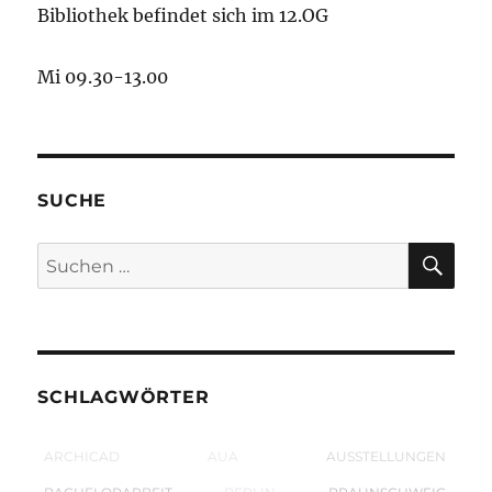
Bibliothek befindet sich im 12.OG
Mi 09.30-13.00
SUCHE
SU
Suchen
nach:
SCHLAGWÖRTER
ARCHICAD
AUA
AUSSTELLUNGEN