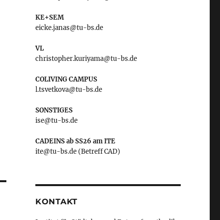
KE+SEM
eicke.janas@tu-bs.de
VL
christopher.kuriyama@tu-bs.de
COLIVING CAMPUS
l.tsvetkova@tu-bs.de
SONSTIGES
ise@tu-bs.de
CADEINS ab SS26 am ITE
ite@tu-bs.de (Betreff CAD)
KONTAKT