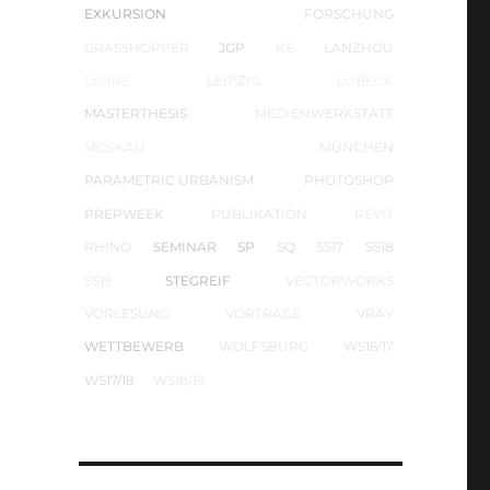
EXKURSION
FORSCHUNG
GRASSHOPPER
JGP
KE
LANZHOU
LEHRE
LEIPZIG
LÜBECK
MASTERTHESIS
MEDIENWERKSTATT
MOSKAU
MÜNCHEN
PARAMETRIC URBANISM
PHOTOSHOP
PREPWEEK
PUBLIKATION
REVIT
RHINO
SEMINAR
SP
SQ
SS17
SS18
SS19
STEGREIF
VECTORWORKS
VORLESUNG
VORTRÄGE
VRAY
WETTBEWERB
WOLFSBURG
WS16/17
WS17/18
WS18/19