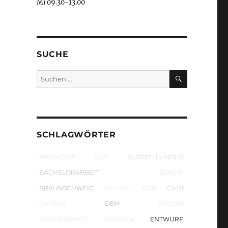
Mi 09.30-13.00
SUCHE
SUCHEN
Suchen
nach:
SCHLAGWÖRTER
ARCHICAD
AUA
AUSSTELLUNGEN
BACHELORARBEIT
BERLIN
BRAUNSCHWEIG
BRÜSSEL
CAD
CAD1
CAMPUS
DEM
DIPLOM
DIPLOMARBEIT
DRESDEN
ENTWURF