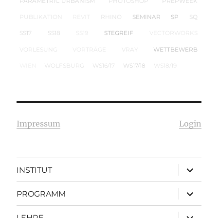
PARAMETRIC URBANISM
PHOTOSHOP
PREPWEEK
PUBLIKATION
REVIT
RHINO
SEMINAR
SP
SQ
SS17
SS18
SS19
STEGREIF
VECTORWORKS
VORLESUNG
VORTRÄGE
VRAY
WETTBEWERB
WIEN
WOLFSBURG
WS16/17
WS17/18
WS18/19
Impressum
Login
Unterme
INSTITUT
öffnen
Unterme
PROGRAMM
öffnen
Unterme
LEHRE