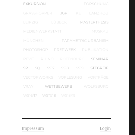
EXKURSION
FORSCHUNG
GRASSHOPPER
JGP
KE
LANZHOU
LEIPZIG
LÜBECK
MASTERTHESIS
MEDIENWERKSTATT
MOSKAU
MÜNCHEN
PARAMETRIC URBANISM
PHOTOSHOP
PREPWEEK
PUBLIKATION
REVIT
RHINO
ROTENBURG
SEMINAR
SP
SQ
SS17
SS18
SS19
STEGREIF
VECTORWORKS
VORLESUNG
VORTRÄGE
VRAY
WETTBEWERB
WOLFSBURG
WS16/17
WS17/18
WS18/19
Impressum
Login