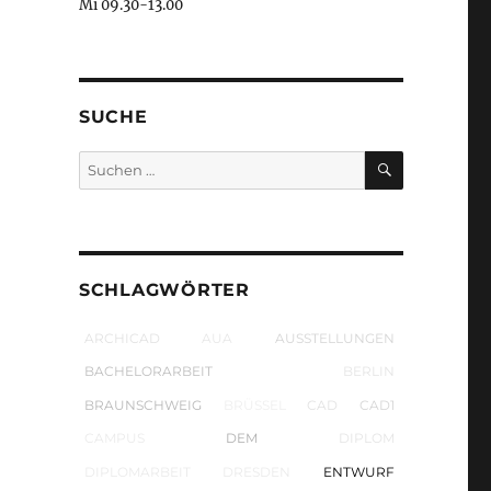
Mi 09.30-13.00
SUCHE
SUCHEN
Suchen
nach:
SCHLAGWÖRTER
ARCHICAD
AUA
AUSSTELLUNGEN
BACHELORARBEIT
BERLIN
BRAUNSCHWEIG
BRÜSSEL
CAD
CAD1
CAMPUS
DEM
DIPLOM
DIPLOMARBEIT
DRESDEN
ENTWURF