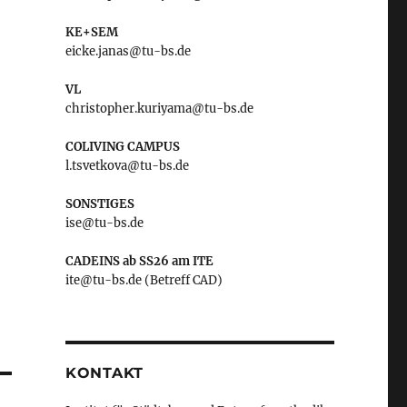
KE+SEM
eicke.janas@tu-bs.de
VL
christopher.kuriyama@tu-bs.de
COLIVING CAMPUS
l.tsvetkova@tu-bs.de
SONSTIGES
ise@tu-bs.de
CADEINS ab SS26 am ITE
ite@tu-bs.de (Betreff CAD)
KONTAKT