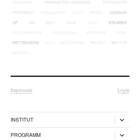
MÜNCHEN
PARAMETRIC URBANISM
PHOTOSHOP
PREPWEEK
PUBLIKATION
REVIT
RHINO
SEMINAR
SP
SQ
SS17
SS18
SS19
STEGREIF
VECTORWORKS
VORLESUNG
VORTRÄGE
VRAY
WETTBEWERB
WIEN
WOLFSBURG
WS16/17
WS17/18
WS18/19
Impressum
Login
Untermen
INSTITUT
öffnen
Untermen
PROGRAMM
öffnen