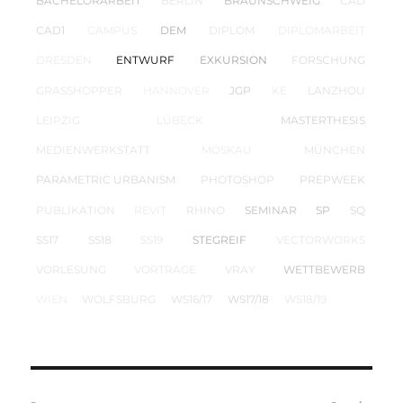
BACHELORARBEIT
BERLIN
BRAUNSCHWEIG
CAD
CAD1
CAMPUS
DEM
DIPLOM
DIPLOMARBEIT
DRESDEN
ENTWURF
EXKURSION
FORSCHUNG
GRASSHOPPER
HANNOVER
JGP
KE
LANZHOU
LEIPZIG
LÜBECK
MASTERTHESIS
MEDIENWERKSTATT
MOSKAU
MÜNCHEN
PARAMETRIC URBANISM
PHOTOSHOP
PREPWEEK
PUBLIKATION
REVIT
RHINO
SEMINAR
SP
SQ
SS17
SS18
SS19
STEGREIF
VECTORWORKS
VORLESUNG
VORTRÄGE
VRAY
WETTBEWERB
WIEN
WOLFSBURG
WS16/17
WS17/18
WS18/19