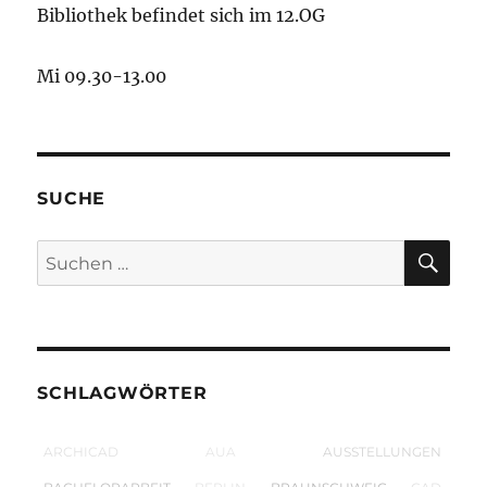
Bibliothek befindet sich im 12.OG
Mi 09.30-13.00
SUCHE
SU
Suchen
nach:
SCHLAGWÖRTER
ARCHICAD
AUA
AUSSTELLUNGEN