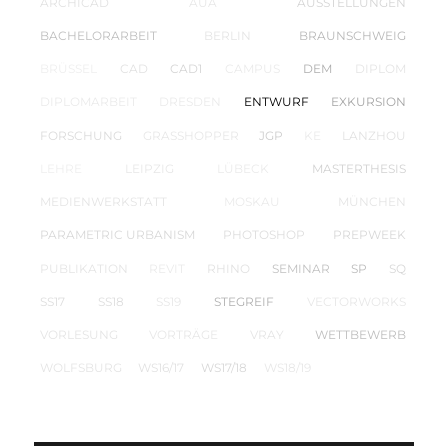
ARCHICAD
AUA
AUSSTELLUNGEN
BACHELORARBEIT
BERLIN
BRAUNSCHWEIG
BRÜSSEL
CAD
CAD1
CAMPUS
DEM
DIPLOM
DIPLOMARBEIT
DRESDEN
ENTWURF
EXKURSION
FORSCHUNG
GRASSHOPPER
JGP
KE
LANZHOU
LEHRE
LEIPZIG
LÜBECK
MASTERTHESIS
MEDIENWERKSTATT
MOSKAU
MÜNCHEN
PARAMETRIC URBANISM
PHOTOSHOP
PREPWEEK
PUBLIKATION
REVIT
RHINO
SEMINAR
SP
SQ
SS17
SS18
SS19
STEGREIF
VECTORWORKS
VORLESUNG
VORTRÄGE
VRAY
WETTBEWERB
WOLFSBURG
WS16/17
WS17/18
WS18/19