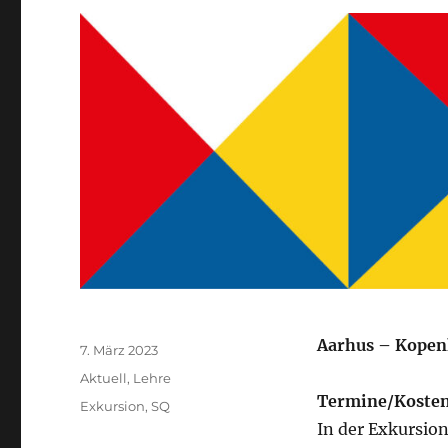
Aarhus – Kopen
Autor
Veröffentlicht
7. März 2023
am
Kategorien
Aktuell
,
Lehre
Termine/Koste
Schlagwörter
Exkursion
,
SQ
In der Exkursio