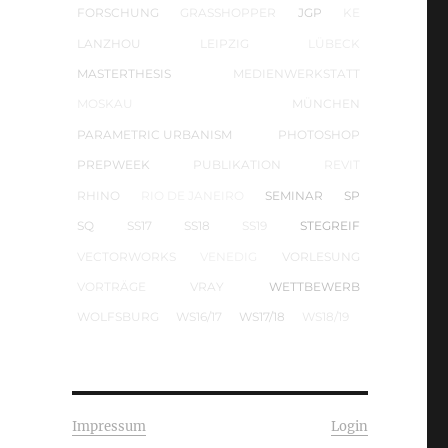
FORSCHUNG
GRASSHOPPER
JGP
KE
LANZHOU
LEIPZIG
LÜBECK
MASTERTHESIS
MEDIENWERKSTATT
MOSKAU
MÜNCHEN
PARAMETRIC URBANISM
PHOTOSHOP
PREPWEEK
PUBLIKATION
REVIT
RHINO
RIO DE JANEIRO
SEMINAR
SP
SQ
SS17
SS18
SS19
STEGREIF
VECTORWORKS
VENEDIG
VORLESUNG
VORTRÄGE
VRAY
WETTBEWERB
WOLFSBURG
WS16/17
WS17/18
WS18/19
Impressum
Login