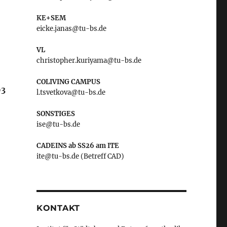
KE+SEM
eicke.janas@tu-bs.de
VL
christopher.kuriyama@tu-bs.de
COLIVING CAMPUS
03
l.tsvetkova@tu-bs.de
SONSTIGES
ise@tu-bs.de
CADEINS ab SS26 am ITE
ite@tu-bs.de (Betreff CAD)
KONTAKT