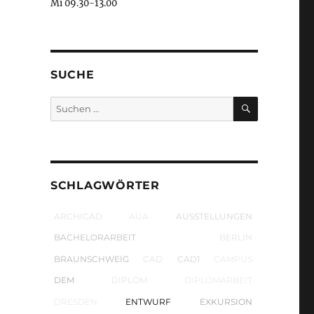
Mi 09.30-13.00
SUCHE
SUCHEN
Suchen
nach:
SCHLAGWÖRTER
ARCHICAD
AUA
AUSSTELLUNGEN
BACHELORARBEIT
BERLIN
BRAUNSCHWEIG
CAD
CAD1
CAMPUS
DEM
DIPLOM
DIPLOMARBEIT
DRESDEN
ENTWURF
EXKURSION