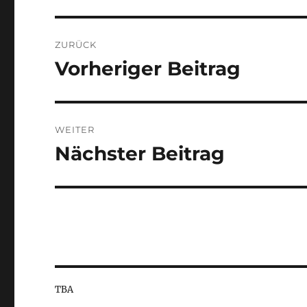
Beitragsnavigation
ZURÜCK
Vorheriger Beitrag
Vorheriger
Beitrag:
WEITER
Nächster Beitrag
Nächster
Beitrag:
TBA