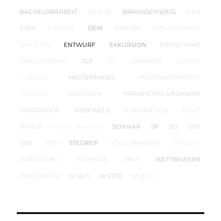
BACHELORARBEIT
BERLIN
BRAUNSCHWEIG
CAD
CAD1
CAMPUS
DEM
DIPLOM
DIPLOMARBEIT
DRESDEN
ENTWURF
EXKURSION
FORSCHUNG
GRASSHOPPER
JGP
KE
LANZHOU
LEIPZIG
LÜBECK
MASTERTHESIS
MEDIENWERKSTATT
MOSKAU
MÜNCHEN
PARAMETRIC URBANISM
PHOTOSHOP
PREPWEEK
PUBLIKATION
REVIT
RHINO
RIO DE JANEIRO
SEMINAR
SP
SQ
SS17
SS18
SS19
STEGREIF
VECTORWORKS
VENEDIG
VORLESUNG
VORTRÄGE
VRAY
WETTBEWERB
WOLFSBURG
WS16/17
WS17/18
WS18/19