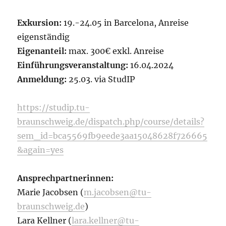
Exkursion:
19.-24.05 in Barcelona, Anreise
eigenständig
Eigenanteil:
max. 300€ exkl. Anreise
Einführungsveranstaltung:
16.04.2024
Anmeldung:
25.03. via StudIP
https://studip.tu-
braunschweig.de/dispatch.php/course/details?
sem_id=bca5569fb9eede3aa15048628f726665
&again=yes
Ansprechpartnerinnen:
Marie Jacobsen (
m.jacobsen@tu-
braunschweig.de
)
Lara Kellner (
lara.kellner@tu-