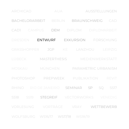
ARCHICAD
AUA
AUSSTELLUNGEN
BACHELORARBEIT
BERLIN
BRAUNSCHWEIG
CAD
CAD1
CAMPUS
DEM
DIPLOM
DIPLOMARBEIT
DRESDEN
ENTWURF
EXKURSION
FORSCHUNG
GRASSHOPPER
JGP
KE
LANZHOU
LEIPZIG
LÜBECK
MASTERTHESIS
MEDIENWERKSTATT
MOSKAU
MÜNCHEN
PARAMETRIC URBANISM
PHOTOSHOP
PREPWEEK
PUBLIKATION
REVIT
RHINO
RIO DE JANEIRO
SEMINAR
SP
SQ
SS17
SS18
SS19
STEGREIF
VECTORWORKS
VENEDIG
VORLESUNG
VORTRÄGE
VRAY
WETTBEWERB
WOLFSBURG
WS16/17
WS17/18
WS18/19