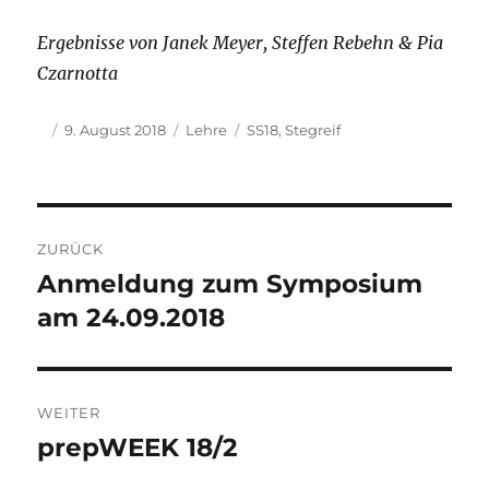
Ergebnisse von Janek Meyer, Steffen Rebehn & Pia
Czarnotta
Autor
Veröffentlicht
Kategorien
Schlagwörter
9. August 2018
Lehre
SS18
,
Stegreif
am
Beitragsnavigation
ZURÜCK
Anmeldung zum Symposium
Vorheriger
Beitrag:
am 24.09.2018
WEITER
prepWEEK 18/2
Nächster
Beitrag: