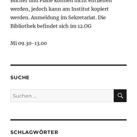
Bücher und Pläne können nicht entliehen
werden, jedoch kann am Institut kopiert
werden. Anmeldung im Sekretariat. Die
Bibliothek befindet sich im 12.OG
Mi 09.30-13.00
SUCHE
SU
Suchen
nach:
SCHLAGWÖRTER