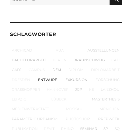
nach:
SCHLAGWÖRTER
ARCHICAD
AUA
AUSSTELLUNGEN
BACHELORARBEIT
BERLIN
BRAUNSCHWEIG
CAD
CAD1
CAMPUS
DEM
DIPLOM
DIPLOMARBEIT
DRESDEN
ENTWURF
EXKURSION
FORSCHUNG
GRASSHOPPER
HANNOVER
JGP
KE
LANZHOU
LEIPZIG
LÜBECK
MASTERTHESIS
MEDIENWERKSTATT
MOSKAU
MÜNCHEN
PARAMETRIC URBANISM
PHOTOSHOP
PREPWEEK
PUBLIKATION
REVIT
RHINO
SEMINAR
SP
SQ