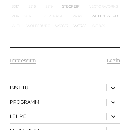
SS17
SS18
SS19
STEGREIF
VECTORWORKS
VORLESUNG
VORTRÄGE
VRAY
WETTBEWERB
WIEN
WOLFSBURG
WS16/17
WS17/18
WS18/19
Impressum
Login
Unterme
INSTITUT
öffnen
Unterme
PROGRAMM
öffnen
Unterme
LEHRE
öffnen
Unterme