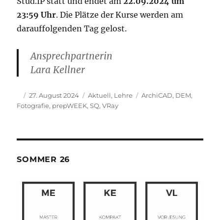
Stud.IP statt und endet am
22.09.2024 um
23:59 Uhr
. Die Plätze der Kurse werden am
darauffolgenden Tag gelost.
Ansprechpartnerin
Lara Kellner
Autor
Veröffentlicht
Kategorien
Schlagwörter
27. August 2024
Aktuell
,
Lehre
ArchiCAD
,
DEM
,
am
Fotografie
,
prepWEEK
,
SQ
,
VRay
SOMMER 26