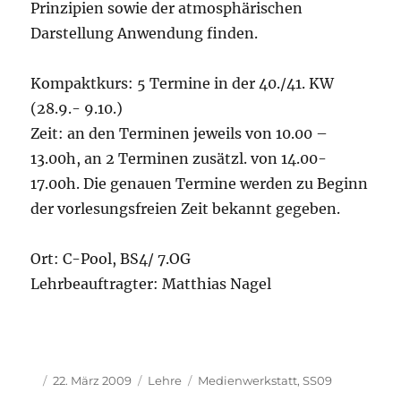
Prinzipien sowie der atmosphärischen
Darstellung Anwendung finden.
Kompaktkurs: 5 Termine in der 40./41. KW
(28.9.- 9.10.)
Zeit: an den Terminen jeweils von 10.00 –
13.00h, an 2 Terminen zusätzl. von 14.00-
17.00h. Die genauen Termine werden zu Beginn
der vorlesungsfreien Zeit bekannt gegeben.
Ort: C-Pool, BS4/ 7.OG
Lehrbeauftragter: Matthias Nagel
Autor
Veröffentlicht
Kategorien
Schlagwörter
22. März 2009
Lehre
Medienwerkstatt
,
SS09
am