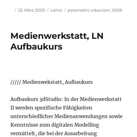
Autor
Veröffentlicht
Kategorien
Schlagwörter
23. März 2009
Lehre
parametric urbanism
,
SS09
am
Medienwerkstatt, LN
Aufbaukurs
///// Medienwekstatt, Aufbaukurs
Aufbaukurs 3dStudio: In der Medienwerkstatt
II werden spezifische Fähigkeiten
unterschiedlicher Medienanwendungen sowie
Kenntnisse zum digitalen Modelling
vermittelt, die bei der Ausarbeitung