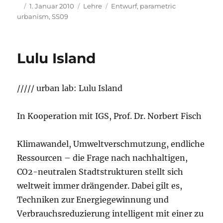
Autor
Veröffentlicht
Kategorien
Schlagwörter
1. Januar 2010
Lehre
Entwurf
,
parametric
am
urbanism
,
SS09
Lulu Island
///// urban lab: Lulu Island
In Kooperation mit IGS, Prof. Dr. Norbert Fisch
Klimawandel, Umweltverschmutzung, endliche
Ressourcen – die Frage nach nachhaltigen,
CO2-neutralen Stadtstrukturen stellt sich
weltweit immer drängender. Dabei gilt es,
Techniken zur Energiegewinnung und
Verbrauchsreduzierung intelligent mit einer zu