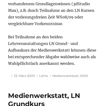
vorhandenem Grundlagenwissen (3dStudio
Max), z.B. durch Teilnahme an den LN Kursen
der vorlesungsfreien Zeit WS08/09 oder
vergleichbare Vorkenntnisse.
Bei Teilnahme an den beiden
Lehrveranstaltungen LN Grund- und
Aufbaukurs der Medienwerkstatt können diese
bei entsprechender Abgabe wahlweise auch als
Wahlpflichtfach anerkannt werden.
Autor
Veröffentlicht
Kategorien
Schlagwörter
23. März 2009
Lehre
Medienwerkstatt
,
SS09
am
Medienwerkstatt, LN
Grundkurs