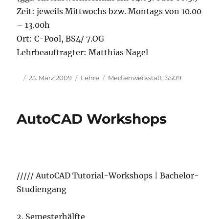
Zeit: jeweils Mittwochs bzw. Montags von 10.00
– 13.00h
Ort: C-Pool, BS4/ 7.OG
Lehrbeauftragter: Matthias Nagel
Autor
Veröffentlicht
Kategorien
Schlagwörter
23. März 2009
Lehre
Medienwerkstatt
,
SS09
am
AutoCAD Workshops
///// AutoCAD Tutorial-Workshops | Bachelor-
Studiengang
2. Semesterhälfte