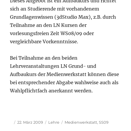
Dieses Angebot ist ein Aufbaukurs und richtet
sich an Studierende mit vorhandenem
Grundlagenwissen (3dStudio Max), z.B. durch
Teilnahme an den LN Kursen der
vorlesungsfreien Zeit WS08/09 oder
vergleichbare Vorkenntnisse.
Bei Teilnahme an den beiden
Lehrveranstaltungen LN Grund- und
Aufbaukurs der Medienwerkstatt können diese
bei entsprechender Abgabe wahlweise auch als
Wahlpflichtfach anerkannt werden.
Autor
Veröffentlicht
Kategorien
Schlagwörter
22. März 2009
Lehre
Medienwerkstatt
,
SS09
am