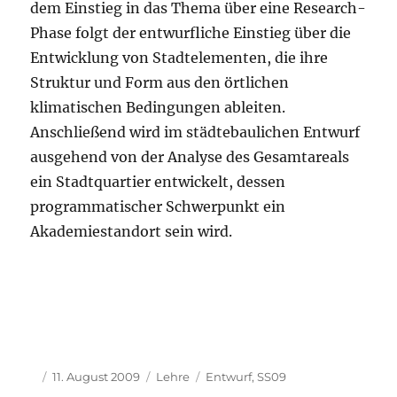
dem Einstieg in das Thema über eine Research-
Phase folgt der entwurfliche Einstieg über die
Entwicklung von Stadtelementen, die ihre
Struktur und Form aus den örtlichen
klimatischen Bedingungen ableiten.
Anschließend wird im städtebaulichen Entwurf
ausgehend von der Analyse des Gesamtareals
ein Stadtquartier entwickelt, dessen
programmatischer Schwerpunkt ein
Akademiestandort sein wird.
Autor
Veröffentlicht
Kategorien
Schlagwörter
11. August 2009
Lehre
Entwurf
,
SS09
am