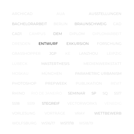
ARCHICAD
AUA
AUSSTELLUNGEN
BACHELORARBEIT
BERLIN
BRAUNSCHWEIG
CAD
CAD1
CAMPUS
DEM
DIPLOM
DIPLOMARBEIT
DRESDEN
ENTWURF
EXKURSION
FORSCHUNG
GRASSHOPPER
JGP
KE
LANZHOU
LEIPZIG
LÜBECK
MASTERTHESIS
MEDIENWERKSTATT
MOSKAU
MÜNCHEN
PARAMETRIC URBANISM
PHOTOSHOP
PREPWEEK
PUBLIKATION
REVIT
RHINO
RIO DE JANEIRO
SEMINAR
SP
SQ
SS17
SS18
SS19
STEGREIF
VECTORWORKS
VENEDIG
VORLESUNG
VORTRÄGE
VRAY
WETTBEWERB
WOLFSBURG
WS16/17
WS17/18
WS18/19