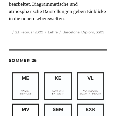
bearbeitet. Diagrammatische und
atmosphärische Darstellungen geben Einblicke
in die neuen Lebenswelten.
Autor
Veröffentlicht
Kategorien
Schlagwörter
23. Februar 2009
Lehre
Barcelona
,
Diplom
,
SS09
am
SOMMER 26