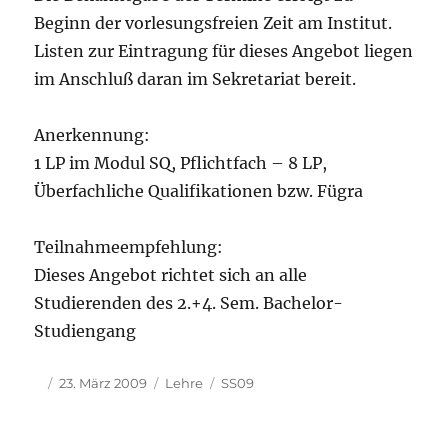
Beginn der vorlesungsfreien Zeit am Institut.
Listen zur Eintragung für dieses Angebot liegen
im Anschluß daran im Sekretariat bereit.
Anerkennung:
1 LP im Modul SQ, Pflichtfach – 8 LP,
Überfachliche Qualifikationen bzw. Fügra
Teilnahmeempfehlung:
Dieses Angebot richtet sich an alle
Studierenden des 2.+4. Sem. Bachelor-
Studiengang
Autor
Veröffentlicht
Kategorien
Schlagwörter
23. März 2009
Lehre
SS09
am