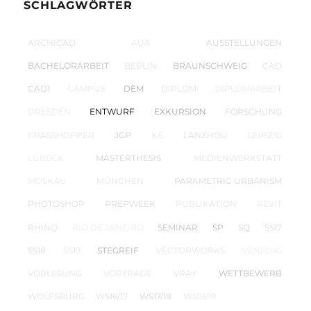
SCHLAGWÖRTER
ARCHICAD
AUA
AUSSTELLUNGEN
BACHELORARBEIT
BERLIN
BRAUNSCHWEIG
CAD
CAD1
CAMPUS
DEM
DIPLOM
DIPLOMARBEIT
DRESDEN
ENTWURF
EXKURSION
FORSCHUNG
GRASSHOPPER
JGP
KE
LANZHOU
LEIPZIG
LÜBECK
MASTERTHESIS
MEDIENWERKSTATT
MOSKAU
MÜNCHEN
PARAMETRIC URBANISM
PHOTOSHOP
PREPWEEK
PUBLIKATION
REVIT
RHINO
RIO DE JANEIRO
SEMINAR
SP
SQ
SS17
SS18
SS19
STEGREIF
VECTORWORKS
VENEDIG
VORLESUNG
VORTRÄGE
VRAY
WETTBEWERB
WOLFSBURG
WS16/17
WS17/18
WS18/19