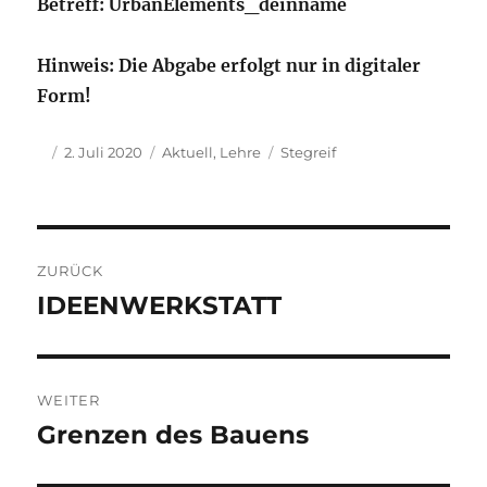
Betreff: UrbanElements_deinname
Hinweis: Die Abgabe erfolgt nur in digitaler
Form!
Autor
Veröffentlicht
Kategorien
Schlagwörter
2. Juli 2020
Aktuell
,
Lehre
Stegreif
am
Beitragsnavigation
ZURÜCK
IDEENWERKSTATT
Vorheriger
Beitrag:
WEITER
Grenzen des Bauens
Nächster
Beitrag: